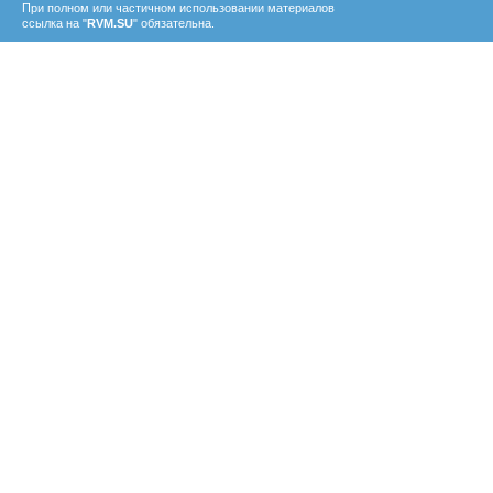
При полном или частичном использовании материалов
ссылка на "
RVM.SU
" обязательна.