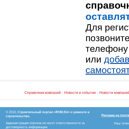
справоч
оставлят
Для реги
позвоните
телефону 
или
добав
самостоя
Справочник компаний
|
Новости и события
|
Новости компани
© 2010,
Строительный портал «RVM.SU» о ремонте и
Реклама на порт
строительстве.
Администрация портала не несет ответственности за
Наш телеф
достоверность информации.