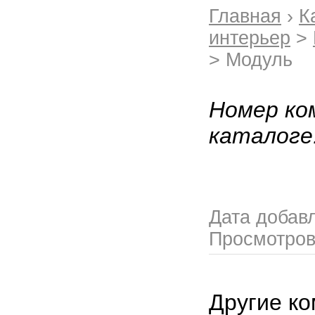
Главная
›
К
интерьер
>
> Модуль
Номер ко
каталоге
Дата добав
Просмотро
Другие ко