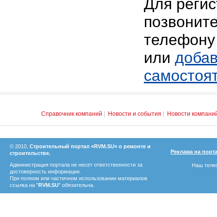
Для реги
позвоните
телефону 
или
добав
самостоя
Справочник компаний
|
Новости и события
|
Новости компани
© 2010,
Строительный портал «RVM.SU» о ремонте и
Реклама на порт
строительстве.
Администрация портала не несет ответственности за
Наш телеф
достоверность информации.
При полном или частичном использовании материалов
ссылка на "
RVM.SU
" обязательна.