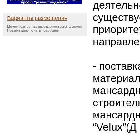
деятельн
существу
Варианты размещения
приорите
Можно разместить простые контакты, а можно
Презентацию.
Узнать подробнее
направле
- постав
материал
мансардн
строител
мансардн
“Velux”(Д