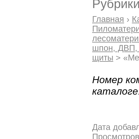
Рубрики
Главная
›
К
Пиломатер
лесоматер
шпон, ДВП,
щиты
> «Ме
Номер ко
каталоге
Дата добав
Просмотро