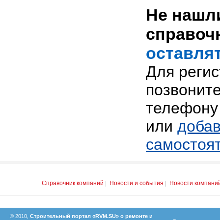
Не нашли
справоч
оставлят
Для реги
позвоните
телефону 
или
добав
самостоя
Справочник компаний
|
Новости и события
|
Новости компани
© 2010,
Строительный портал «RVM.SU» о ремонте и