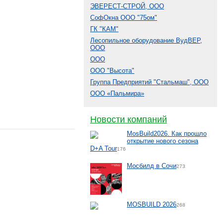
ЭВЕРЕСТ-СТРОЙ, ООО
СофОкна ООО "75ом"
ГК "КАМ"
Лесопильное оборудование ВудВЕР,
ООО
ООО
ООО "Высота"
Группа Предприятий "Стальмаш", ООО
ООО «Пальмира»
Новости компаний
MosBuild2026. Как прошло
открытие нового сезона
D+A Tour
176
Мосбилд в Сочи
273
MOSBUILD 2026
268