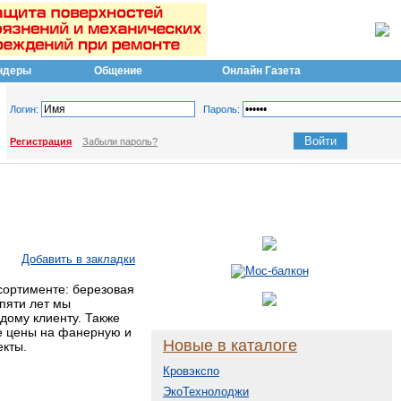
ндеры
Общение
Онлайн Газета
Логин:
Пароль:
Регистрация
Забыли пароль?
Добавить в закладки
сортименте: березовая
пяти лет мы
дому клиенту. Также
ые цены на фанерную и
Новые в каталоге
екты.
Кровэкспо
ЭкоТехнолоджи