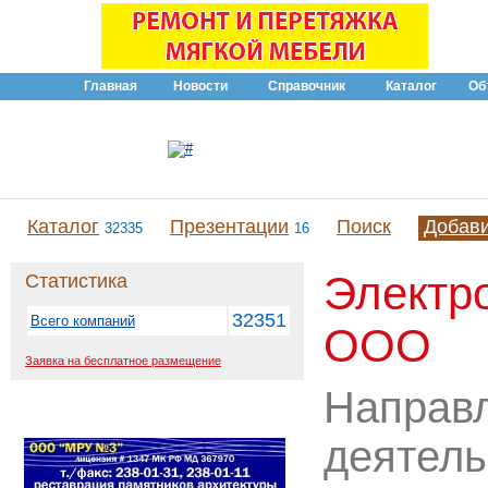
Главная
Новости
Справочник
Каталог
Об
Каталог
Презентации
Поиск
Добав
32335
16
Электро
Статистика
32351
Всего компаний
ООО
Заявка на бесплатное размещение
Направ
деятель