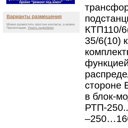
трансфо
подстанц
Варианты размещения
Можно разместить простые контакты, а можно
КТП110/6(
Презентацию.
Узнать подробнее
35/6(10) 
комплект
функцие
распреде
стороне 
в блок-м
РТП-250.
–250…160