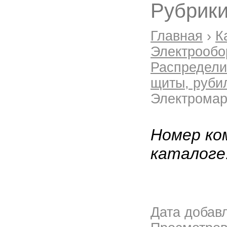
Рубрики
Главная
›
К
Электрообо
Распредел
щиты, руби
Электромар
Номер ко
каталоге
Дата добав