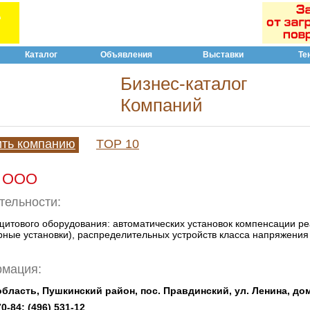
Каталог
Объявления
Выставки
Те
Бизнес-каталог
Компаний
ить компанию
TOP 10
о ООО
тельности:
щитового оборудования: автоматических установок компенсации р
ные установки), распределительных устройств класса напряжения 0
рмация:
бласть, Пушкинский район, пос. Правдинский, ул. Ленина, дом 
70-84; (496) 531-12