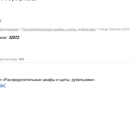
:
борудование
>
Распределительные шкафы и щиты, рубильники
> Эльф-Электро ООО
логе:
32072
осмотров:
943
ки «Распределительные шкафы и щиты, рубильники»:
йд"