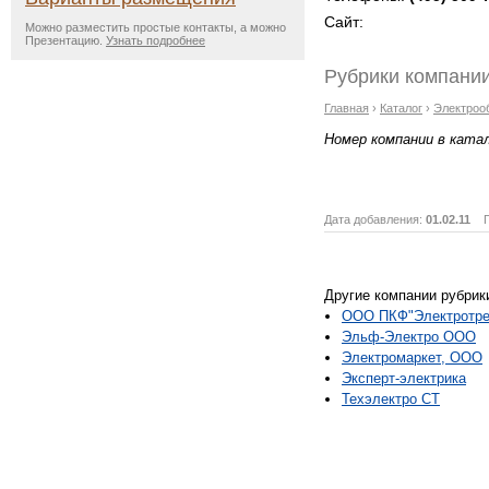
Сайт:
Можно разместить простые контакты, а можно
Презентацию.
Узнать подробнее
Рубрики компании
Главная
›
Каталог
›
Электроо
Номер компании в ката
Дата добавления:
01.02.11
Пр
Другие компании рубри
ООО ПКФ"Электротре
Эльф-Электро ООО
Электромаркет, ООО
Эксперт-электрика
Техэлектро СТ