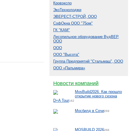
Кровэкспо
ЭкоТехнолоджи
ЭВЕРЕСТ-СТРОЙ, ООО
СофОкна ООО "75ом"
ГК "КАМ"
Лесопильное оборудование ВудВЕР,
ООО
ООО
ООО "Высота"
Группа Предприятий "Стальмаш", ООО
ООО «Пальмира»
Новости компаний
MosBuild2026. Как прошло
открытие нового сезона
D+A Tour
162
Мосбилд в Сочи
269
MOSBUILD 2026
266