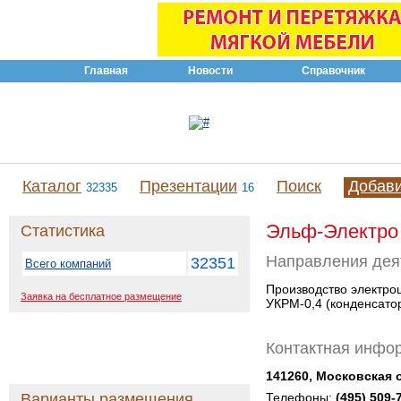
Главная
Новости
Справочник
Каталог
Презентации
Поиск
Добав
32335
16
Эльф-Электр
Статистика
Направления дея
32351
Всего компаний
Производство электро
Заявка на бесплатное размещение
УКРМ-0,4 (конденсатор
Контактная инфо
141260, Московская о
Варианты размещения
Телефоны:
(495) 509-